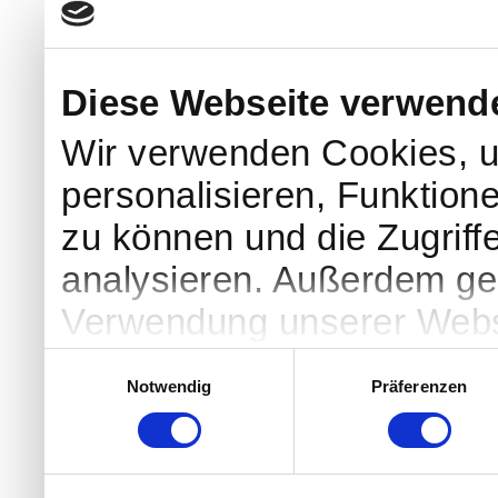
Diese Webseite verwend
Wir verwenden Cookies, u
personalisieren, Funktion
zu können und die Zugriff
analysieren. Außerdem geb
Verwendung unserer Websi
soziale Medien, Werbung 
Einwilligungsauswahl
Notwendig
Präferenzen
Partner führen diese Info
weiteren Daten zusammen, 
haben oder die sie im Ra