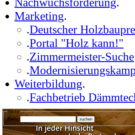
Nachwuchsförderung
.
Marketing
.
.
Deutscher Holzbaupre
.
Portal "Holz kann!"
.
Zimmermeister-Suche
.
Modernisierungskam
Weiterbildung
.
.
Fachbetrieb Dämmtec
Suche
Suche