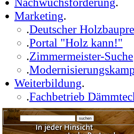
Nachwuchsförderung
.
Marketing
.
.
Deutscher Holzbaupre
.
Portal "Holz kann!"
.
Zimmermeister-Suche
.
Modernisierungskam
Weiterbildung
.
.
Fachbetrieb Dämmtec
Suche
Suche