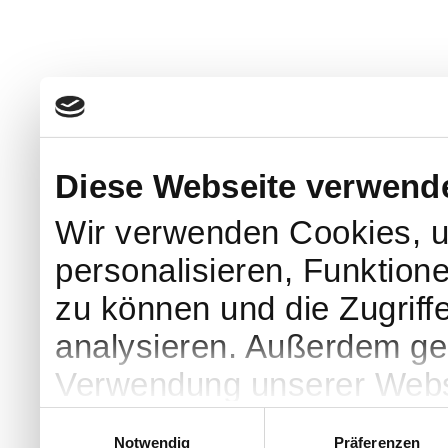
Diese Webseite verwend
Wir verwenden Cookies, u
personalisieren, Funktion
zu können und die Zugriff
analysieren. Außerdem geb
Verwendung unserer Websi
soziale Medien, Werbung 
Einwilligungsauswahl
Notwendig
Präferenzen