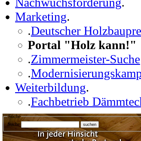
Nachwuchsförderung
.
Marketing
.
.
Deutscher Holzbaupre
Portal "Holz kann!"
.
Zimmermeister-Suche
.
Modernisierungskam
Weiterbildung
.
.
Fachbetrieb Dämmtec
Suche
Suche