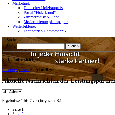
Marketing
.
.
Deutscher Holzbaupreis
.
Portal "Holz kann!"
.
Zimmermeister-Suche
.
Modernisierungskampagne
Weiterbildung
.
.
Fachbetrieb Dämmtechnik
Suche
Suche
Sie befinden sich hier:
Leistungspartner
>
.
Aktuelles
Aktuelle Nachrichten der Leistungspartne
Ergebnisse 1 bis 7 von insgesamt 82
Seite 1
Seite 2