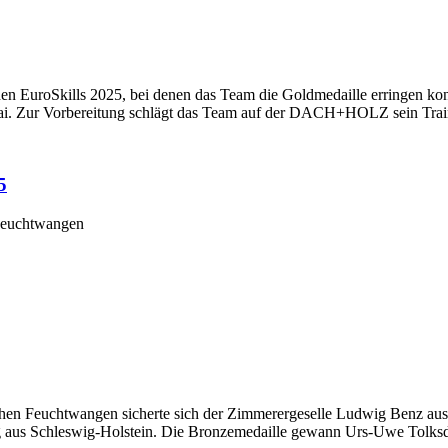
n EuroSkills 2025, bei denen das Team die Goldmedaille erringen konn
ai. Zur Vorbereitung schlägt das Team auf der DACH+HOLZ sein Traini
5
 Feuchtwangen
hen Feuchtwangen sicherte sich der Zimmerergeselle Ludwig Benz aus 
erg aus Schleswig-Holstein. Die Bronzemedaille gewann Urs-Uwe Tolk